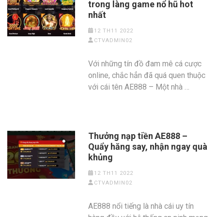
trong làng game nổ hũ hot
nhất
12 TH11 2022
CTVADMIN02
Với những tín đồ đam mê cá cược
online, chắc hẳn đã quá quen thuộc
với cái tên AE888 – Một nhà …
Thưởng nạp tiền AE888 –
Quẩy hăng say, nhận ngay quà
khủng
12 TH11 2022
CTVADMIN02
AE888 nổi tiếng là nhà cái uy tín