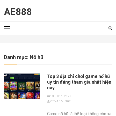
Bỏ
qua
AE888
và
tới
nội
dung
(ấn
Enter)
Danh mục:
Nổ hũ
Top 3 địa chỉ chơi game nổ hũ
uy tín đáng tham gia nhất hiện
nay
13 TH11 2022
CTVADMIN02
Game nổ hũ là thể loại không còn xa