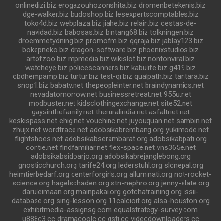
onlinedizi.biz
erogazouhozonshita.biz
dromenbetekenis.biz
dge-walker.biz
budoshop.biz
lesexpertscomptables.biz
toko4d.biz
webplaza.biz
jiahe.biz
relain.biz
cestas-de-
navidad.biz
babosas.biz
bintang68.biz
tolkningen.biz
droemmetydning.biz
promofm.biz
qqraja.biz
jablay123.biz
bokepneko.biz
dragon-software.biz
phoenixstudios.biz
artofzoo.biz
mpmedia.biz
wikislot.biz
nontonviral.biz
watcheye.biz
policescanners.biz
kabulife.biz
g419.biz
cbdhempamp.biz
turtur.biz
test-qi.biz
qualpath.biz
tantara.biz
snop1.biz
babatv.net
thepeopleinter.net
braindynamics.net
nevadatomorrow.net
businessretreat.net
955u.net
modbuster.net
kidsclothingexchange.net
site52.net
gaysinthefamily.net
theruralindia.net
asfaltnet.net
keskispass.net
ehig.net
vouchinc.net
juyouquan.net
sambin.net
zhujx.net
wordtrace.net
adobsikabrembang.org
yukimode.net
flightshoes.net
adobsikabserambarat.org
adobsikabpati.org
contie.net
findfamiliar.net
flex-space.net
vns365e.net
adobsikabsidoarjo.org
adobsikabrejanglebong.org
gnosticchurch.org
tarife24.org
lederstuhl.org
slcnepal.org
heimtierbedarf.org
centerforgirls.org
alluminati.org
not-rocket-
science.org
hagelschaden.org
stn-nephro.org
jenny-slate.org
daruleimaan.org
mainpakai.org
gotchatraining.org
issii-
database.org
sing-lesson.org
11calcioit.org
alsa-houston.org
exhibitmedia-assignsg.com
equalstrategy-survey.com
u888c3.cc
dramacoolc.cc
gstj.cc
videodownloaders.cc