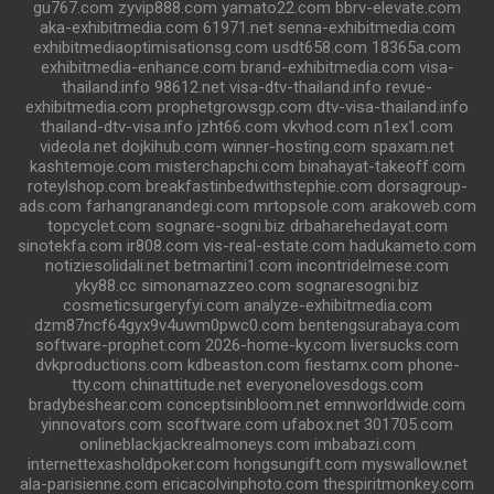
gu767.com
zyvip888.com
yamato22.com
bbrv-elevate.com
aka-exhibitmedia.com
61971.net
senna-exhibitmedia.com
exhibitmediaoptimisationsg.com
usdt658.com
18365a.com
exhibitmedia-enhance.com
brand-exhibitmedia.com
visa-
thailand.info
98612.net
visa-dtv-thailand.info
revue-
exhibitmedia.com
prophetgrowsgp.com
dtv-visa-thailand.info
thailand-dtv-visa.info
jzht66.com
vkvhod.com
n1ex1.com
videola.net
dojkihub.com
winner-hosting.com
spaxam.net
kashtemoje.com
misterchapchi.com
binahayat-takeoff.com
roteylshop.com
breakfastinbedwithstephie.com
dorsagroup-
ads.com
farhangranandegi.com
mrtopsole.com
arakoweb.com
topcyclet.com
sognare-sogni.biz
drbaharehedayat.com
sinotekfa.com
ir808.com
vis-real-estate.com
hadukameto.com
notiziesolidali.net
betmartini1.com
incontridelmese.com
yky88.cc
simonamazzeo.com
sognaresogni.biz
cosmeticsurgeryfyi.com
analyze-exhibitmedia.com
dzm87ncf64gyx9v4uwm0pwc0.com
bentengsurabaya.com
software-prophet.com
2026-home-ky.com
liversucks.com
dvkproductions.com
kdbeaston.com
fiestamx.com
phone-
tty.com
chinattitude.net
everyonelovesdogs.com
bradybeshear.com
conceptsinbloom.net
emnworldwide.com
yinnovators.com
scoftware.com
ufabox.net
301705.com
onlineblackjackrealmoneys.com
imbabazi.com
internettexasholdpoker.com
hongsungift.com
myswallow.net
ala-parisienne.com
ericacolvinphoto.com
thespiritmonkey.com