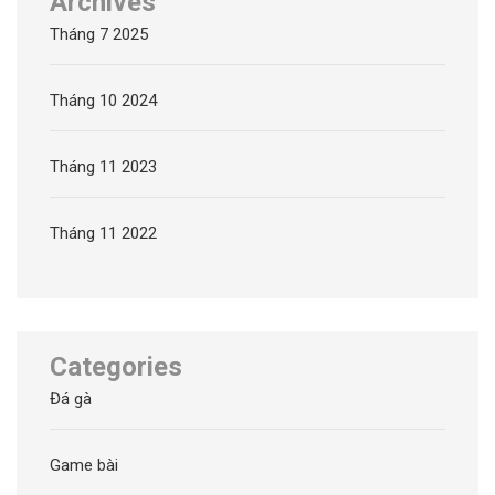
Archives
Tháng 7 2025
Tháng 10 2024
Tháng 11 2023
Tháng 11 2022
Categories
Đá gà
Game bài