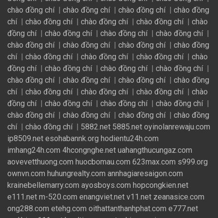
chào đồng chí
|
chào đồng chí
|
chào đồng chí
|
chào đồng
chí
|
chào đồng chí
|
chào đồng chí
|
chào đồng chí
|
chào
đồng chí
|
chào đồng chí
|
chào đồng chí
|
chào đồng chí
|
chào đồng chí
|
chào đồng chí
|
chào đồng chí
|
chào đồng
chí
|
chào đồng chí
|
chào đồng chí
|
chào đồng chí
|
chào
đồng chí
|
chào đồng chí
|
chào đồng chí
|
chào đồng chí
|
chào đồng chí
|
chào đồng chí
|
chào đồng chí
|
chào đồng
chí
|
chào đồng chí
|
chào đồng chí
|
chào đồng chí
|
chào
đồng chí
|
chào đồng chí
|
chào đồng chí
|
chào đồng chí
|
chào đồng chí
|
chào đồng chí
|
chào đồng chí
|
chào đồng
chí
|
chào đồng chí
|
5882.net
5885.net
oyinolanrewaju.com
ip8509.net
esohabannk.org
hodientu24h.com
imhang24h.com
4hcongnghe.net
uahangthucungaz.com
aovevetthuong.com
huocbomau.com
623max.com
s999.org
ownvn.com
huhungrealty.com
annhagiaresaigon.com
krainebellemarry.com
ayosboys.com
hopcongkien.net
e111.net
m-520.com
enangviet.net
v11.net
zeanasice.com
ong288.com
etehg.com
oithattanthanhphat.com
e777.net